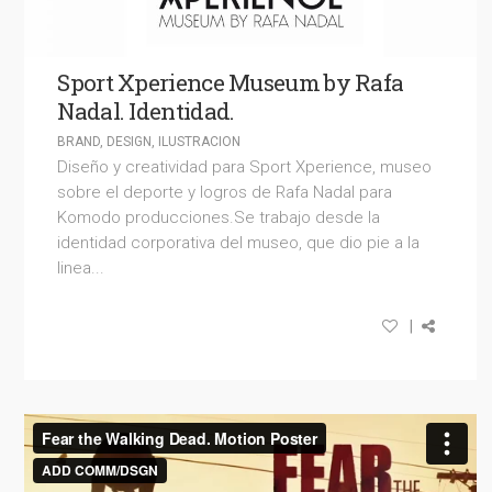
Sport Xperience Museum by Rafa
Nadal. Identidad.
BRAND
,
DESIGN
,
ILUSTRACION
Diseño y creatividad para Sport Xperience, museo
sobre el deporte y logros de Rafa Nadal para
Komodo producciones.Se trabajo desde la
identidad corporativa del museo, que dio pie a la
linea...
|